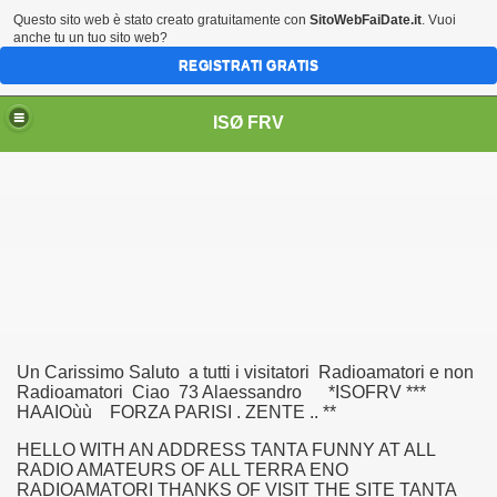
Questo sito web è stato creato gratuitamente con
SitoWebFaiDate.it
. Vuoi
anche tu un tuo sito web?
REGISTRATI GRATIS
ISØ FRV
ITENZIARIA.SOV.C. SERRA ALESSANDRO
Un Carissimo Saluto a tutti i visitatori Radioamatori e non
Radioamatori Ciao 73 Alaessandro *ISOFRV ***
HAAIOùù FORZA PARISI . ZENTE .. **
a
HELLO WITH AN ADDRESS TANTA FUNNY AT ALL
RADIO AMATEURS OF ALL TERRA ENO
RADIOAMATORI THANKS OF VISIT THE SITE TANTA