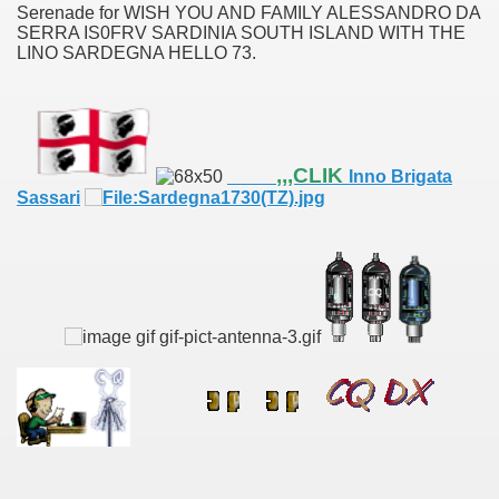
Serenade for WISH YOU AND FAMILY ALESSANDRO DA
SERRA IS0FRV SARDINIA SOUTH ISLAND WITH THE
ore d'arte libro fantasy Crystal Season
LINO SARDEGNA HELLO 73.
,,,CLIK
Inno Brigata
Sassari
dio